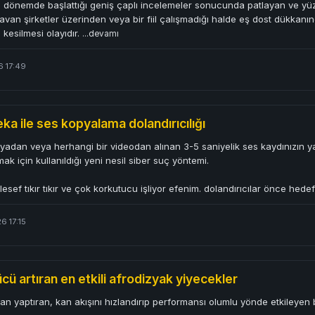
 dönemde başlattığı geniş çaplı incelemeler sonucunda patlayan ve yüz 
ravan şirketler üzerinden veya bir fiil çalışmadığı halde eş dost dükkanınd
 kesilmesi olayıdır.
...devamı
6 17:49
ka ile ses kopyalama dolandırıcılığı
adan veya herhangi bir videodan alınan 3-5 saniyelik ses kaydınızın yap
mak için kullanıldığı yeni nesil siber suç yöntemi.
esef tıkır tıkır ve çok korkutucu işliyor efenim. dolandırıcılar önce hede
6 17:15
ücü artıran en etkili afrodizyak yiyecekler
van yaptıran, kan akışını hızlandırıp performansı olumlu yönde etkileyen b