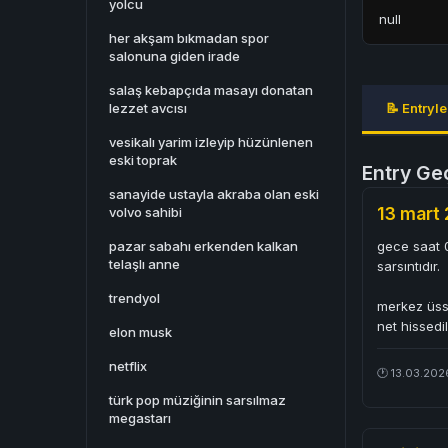
yolcu
null
her akşam bıkmadan spor
salonuna giden irade
salaş kebapçıda masayı donatan
lezzet avcısı
📝 Entryle
vesikalı yarim izleyip hüzünlenen
eski toprak
Entry Ge
sanayide ustayla akraba olan eski
13 mart 
volvo sahibi
pazar sabahı erkenden kalkan
gece saat 0
telaşlı anne
sarsıntıdır.
trendyol
merkez üssü
net hissedi
elon musk
netflix
🕐 13.03.202
türk pop müziğinin sarsılmaz
megastarı