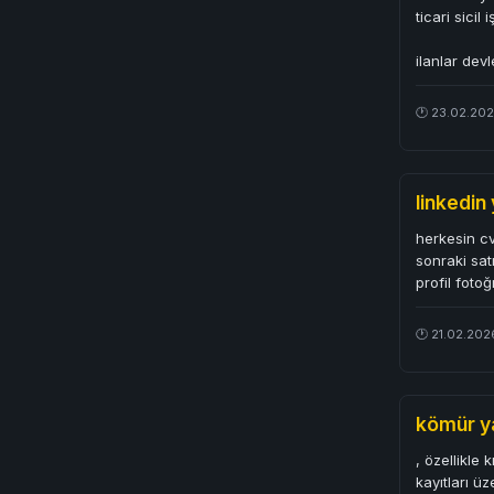
ticari sici
ilanlar devl
🕐 23.02.20
linkedin 
herkesin cv
sonraki sat
profil foto
🕐 21.02.202
kömür y
, özellikle
kayıtları ü