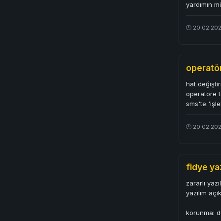
yardımın mi
🕐 20.02.202
operatör
hat değişti
operatöre t
sms'te 'iş
🕐 20.02.20
fidye yaz
zararlı yaz
yazılım açık
korunma: dü