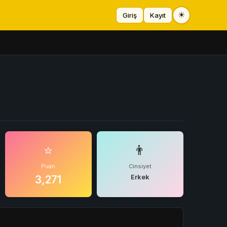
☀
Giriş
Kayıt
⭐
👨
Puan
Cinsiyet
Erkek
3,271