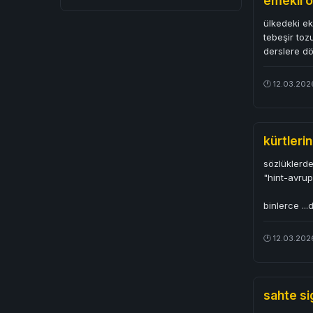
emekli o
ülkedeki ek
tebeşir toz
derslere d
🕐 12.03.202
kürtleri
sözlüklerde 
"hint-avrup
binlerce
..
🕐 12.03.202
sahte sig