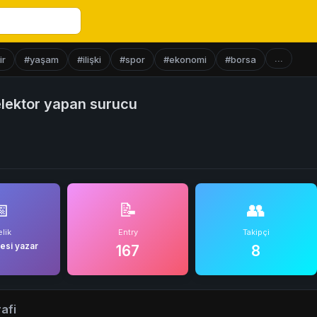
...
ir
#yaşam
#ilişki
#spor
#ekonomi
#borsa
lektor yapan surucu

📝
👥
lik
Entry
Takipçi
esi yazar
167
8
afi