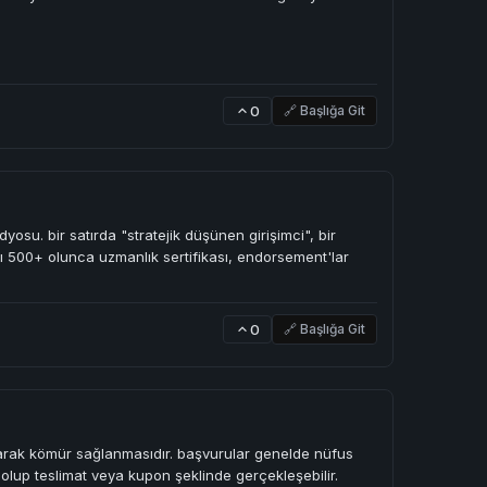
0
🔗 Başlığa Git
osu. bir satırda "stratejik düşünen girişimci", bir
yısı 500+ olunca uzmanlık sertifikası, endorsement'lar
0
🔗 Başlığa Git
i olarak kömür sağlanmasıdır. başvurular genelde nüfus
k olup teslimat veya kupon şeklinde gerçekleşebilir.