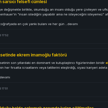
n sarsıcı felsefi cümlesi
iye değişmekle birlikte, okunduğu an insanı olduğu yere çivileyen ve ufka
nhauer'in "insan istediğini yapabilir ama ne isteyeceğini isteyemez" af
coğrafyada en çok yankı bulanı ve her gün
...devamı
6 17:52
yasetinde ekrem imamoğlu faktörü
asetinin son yıllardaki en dominant ve kutuplaştırıcı figürlerinden biridir
e
 her fırsatta icraatlarını veya tatillerini eleştirdiği, siyasi kariyeri adet
..devamı
 17:51