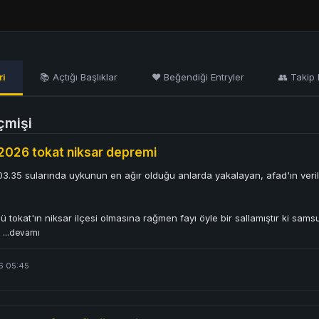
ri
📚 Açtığı Başlıklar
❤️ Beğendiği Entryler
👥 Takip E
çmişi
2026 tokat niksar depremi
3.35 sularında uykunun en ağır olduğu anlarda yakalayan, afad'ın veri
 tokat'ın niksar ilçesi olmasına rağmen fayı öyle bir sallamıştır ki sam
l
...devamı
6 05:45