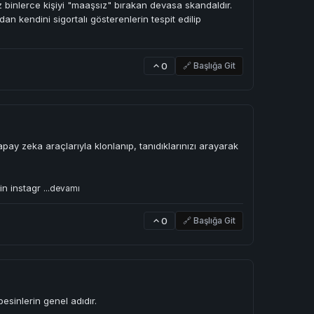
binlerce kişiyi "maaşsız" bırakan devasa skandaldır.
an kendini sigortalı gösterenlerin tespit edilip
0
🔗 Başlığa Git
ay zeka araçlarıyla klonlanıp, tanıdıklarınızı arayarak
fin instagr
...devamı
0
🔗 Başlığa Git
esinlerin genel adıdır.