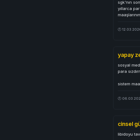
sgk'nın son
yıllarca pa
maaşlarının
🕐 12.03.202
yapay ze
sosyal medy
para sızdır
sistem maal
🕐 06.03.202
cinsel g
libidoyu ta