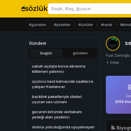
Başlık ara
#gündem
#şirketler
#ünlüler
#nedir
#kimd
se
Gündem
bugün
gündem
Fuat Zaimoğlu
👨 Erkek
sabah açılışta borsa ekranına
kilitlenen yatırımcı
üçüncü nesil kahvecide saatlerce

çalışan freelancer
Üye
backlink paketleriyle siteleri
uçuran seo uzmanı
2002 önc
gecenin köründe veritabanı
yedeği alan yazılımcı
otobüs yolculuğunda uyuyamayan
📝 Biyogr