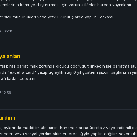
l işlemlerinin kamuya duyurulması için zorunlu ilânlar burada yayımlanır.
et sicil müdürlükleri veya yetkili kuruluşlarca yapılır
...devamı
26 05:39
yalanları
'si biraz parlatılmak zorunda olduğu doğrudur; linkedin ise parlatma stüdy
ırda "excel wizard" yazıp üç aylık stajı 6 yıl göstermişizdir. bağlantı sa
ğrafı kadar
...devamı
6 12:59
ardımı
 kış aylarında maddi imkânı sınırlı hanehalklarına ücretsiz veya indiriml
zerinden veya sosyal yardım birimleri aracılığıyla yapılır; dağıtım sezonlu