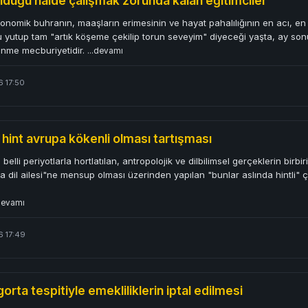
lduğu halde çalışmak zorunda kalan eğitimciler
onomik buhranın, maaşların erimesinin ve hayat pahalılığının en acı, en n
u yutup tam "artık köşeme çekilip torun seveyim" diyeceği yaşta, ay son
önme mecburiyetidir.
...devamı
6 17:50
n hint avrupa kökenli olması tartışması
belli periyotlarla hortlatılan, antropolojik ve dilbilimsel gerçeklerin birbi
a dil ailesi"ne mensup olması üzerinden yapılan "bunlar aslında hintli" çık
.devamı
6 17:49
orta tespitiyle emekliliklerin iptal edilmesi