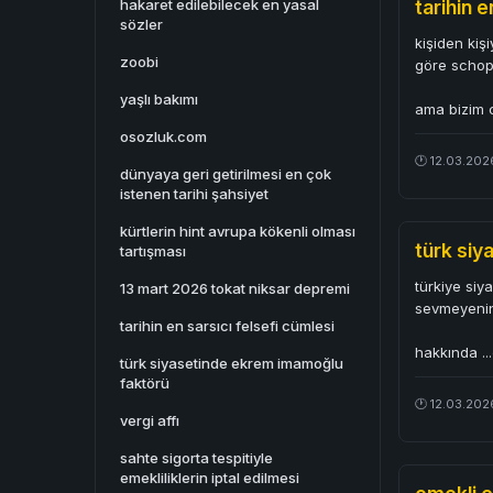
hakaret edilebilecek en yasal
tarihin e
sözler
kişiden kiş
zoobi
göre schope
yaşlı bakımı
ama bizim 
osozluk.com
🕐 12.03.202
dünyaya geri getirilmesi en çok
istenen tarihi şahsiyet
kürtlerin hint avrupa kökenli olması
türk si
tartışması
türkiye siy
13 mart 2026 tokat niksar depremi
sevmeyeninin
tarihin en sarsıcı felsefi cümlesi
hakkında
.
türk siyasetinde ekrem imamoğlu
faktörü
🕐 12.03.2026
vergi affı
sahte sigorta tespitiyle
emekliliklerin iptal edilmesi