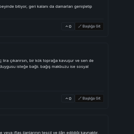
 beyinde bitiyor, geri kalanı da damarları genişletip
0
🔗 Başlığa Git
lira çıkarırsın, bir kök toprağa kavuşur ve sen de
duygusu isteğe bağlı. bağış makbuzu ise sosyal
0
🔗 Başlığa Git
veya iflas ilanlarının tescil ve ilân edildiği kaynaktır.