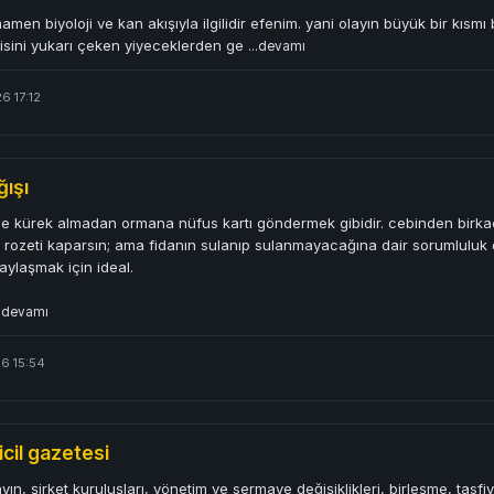
mamen biyoloji ve kan akışıyla ilgilidir efenim. yani olayın büyük bir kısmı
isini yukarı çeken yiyeceklerden ge
...devamı
6 17:12
ğışı
e kürek almadan ormana nüfus kartı göndermek gibidir. cebinden birkaç 
 rozeti kaparsın; ama fidanın sulanıp sulanmayacağına dair sorumluluk 
ylaşmak için ideal.
..devamı
6 15:54
icil gazetesi
ın, şirket kuruluşları, yönetim ve sermaye değişiklikleri, birleşme, tasfiye 