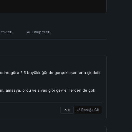
ttikleri
💫 Takipçileri
lerine göre 5.5 büyüklüğünde gerçekleşen orta şiddetli
sun, amasya, ordu ve sivas gibi çevre illerden de çok
0
🔗 Başlığa Git