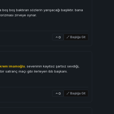
 boş boş baktıran sözlerin yarışacağı başlıktır. bana
orizması zirveye oynar.
0
🔗 Başlığa Git
krem imamoğlu
. seveninin kayıtsız şartsız sevdiği,
a bir satranç maçı gibi ilerleyen ibb başkanı.
0
🔗 Başlığa Git