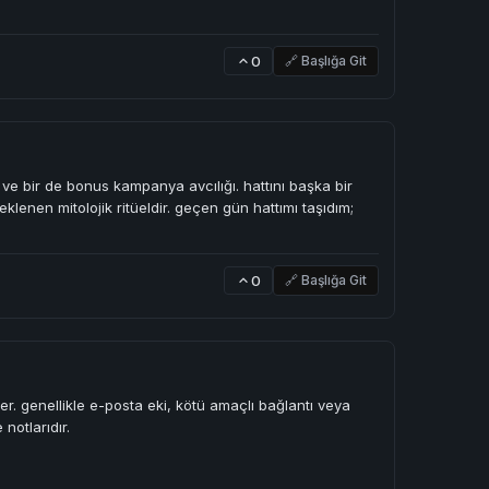
0
🔗 Başlığa Git
t ve bir de bonus kampanya avcılığı. hattını başka bir
klenen mitolojik ritüeldir. geçen gün hattımı taşıdım;
0
🔗 Başlığa Git
der. genellikle e-posta eki, kötü amaçlı bağlantı veya
 notlarıdır.