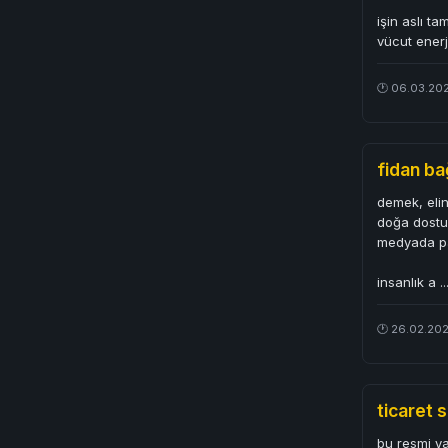
işin aslı ta
vücut enerj
🕐 06.03.202
fidan ba
demek, elin
doğa dostu
medyada pa
insanlık a
.
🕐 26.02.202
ticaret s
bu resmi yay