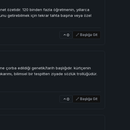
et özetidir. 120 binden fazla öğretmenin, yıllarca
unu getirebilmek için tekrar tahta başına veya özel
0
🔗 Başlığa Git
rine çorba edildiği genetik/tarih başlığıdır. kürtçenin
arımı, bilimsel bir tespitten ziyade sözlük trollüğüdür.
0
🔗 Başlığa Git