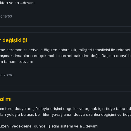
ktarı ve ka
...devamı
6 18:53
 değişikliği
rme seremonisi: cetvelle ölçülen sabırsızlık, müşteri temsilcisi ile rekabe
aşımak, insanların en çok mobil internet paketine değil, 'taşıma onayı' be
lem tamam
...devamı
26 20:06
ılımı
ılım türü; dosyaları şifreleyip erişimi engeller ve açmak için fidye talep e
ları yoluyla bulaşır. belirtileri yavaşlama, dosya uzantısı değişimi ve fidye
zenli yedekleme, güncel işletim sistemi ve a
...devamı