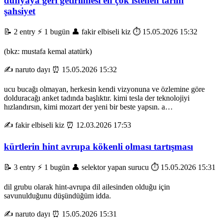
dünyaya geri getirilmesi en çok istenen tarihi
şahsiyet
📝 2 entry
⚡ 1 bugün
👤 fakir elbiseli kiz
⏱️ 15.05.2026 15:32
(bkz: mustafa kemal atatürk)
✍️ naruto dayı
⏰ 15.05.2026 15:32
ucu bucağı olmayan, herkesin kendi vizyonuna ve özlemine göre
dolduracağı anket tadında başlıktır. kimi tesla der teknolojiyi
hızlandırsın, kimi mozart der yeni bir beste yapsın. a…
✍️ fakir elbiseli kiz
⏰ 12.03.2026 17:53
kürtlerin hint avrupa kökenli olması tartışması
📝 3 entry
⚡ 1 bugün
👤 selektor yapan surucu
⏱️ 15.05.2026 15:31
dil grubu olarak hint-avrupa dil ailesinden olduğu için
savunulduğunu düşündüğüm idda.
✍️ naruto dayı
⏰ 15.05.2026 15:31