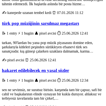
tahmin edemezdi. İlk başlarda aslında bir posta hizme…
✍️ kanepede uzanan tembel kedi
⏰ 07.01.2026 11:12
türk pop müziğinin sarsılmaz megastarı
📝 1 entry
⚡ 1 bugün
👤 pixel avcisi
⏱️ 25.06.2026 12:41
tarkan, 90'lardan bu yana pop müzik piyasasını domine eden,
şarkılarıyla kitleleri peşinden sürükleyen efsanevi türk ses
sanatçısıdır. kış güneşi çalarken uzaklara dalmamak, karma…
✍️ pixel avcisi
⏰ 25.06.2026 12:41
hakaret edilebilecek en yasal sözler
📝 1 entry
⚡ 1 bugün
👤 pixel avcisi
⏱️ 25.06.2026 12:34
sen ne sevimsiz, ne suratsız birisin. karşımda tam bir çapsız, safi bir
cahil ve başkalarının elinde oynayan bir kukla duruyor. ahlaksız ve
terbiyesiz tavırlarınla tam bir çirkef,…