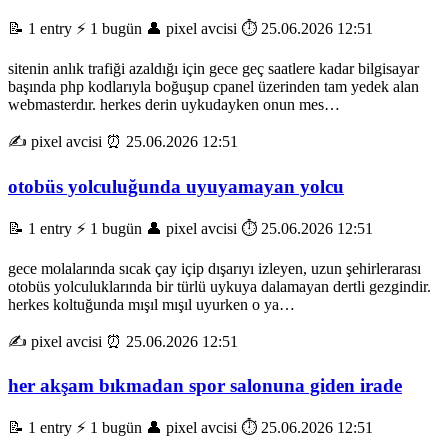
📝 1 entry
⚡ 1 bugün
👤 pixel avcisi
⏱️ 25.06.2026 12:51
sitenin anlık trafiği azaldığı için gece geç saatlere kadar bilgisayar
başında php kodlarıyla boğuşup cpanel üzerinden tam yedek alan
webmasterdır. herkes derin uykudayken onun mes…
✍️ pixel avcisi
⏰ 25.06.2026 12:51
otobüs yolculuğunda uyuyamayan yolcu
📝 1 entry
⚡ 1 bugün
👤 pixel avcisi
⏱️ 25.06.2026 12:51
gece molalarında sıcak çay içip dışarıyı izleyen, uzun şehirlerarası
otobüs yolculuklarında bir türlü uykuya dalamayan dertli gezgindir.
herkes koltuğunda mışıl mışıl uyurken o ya…
✍️ pixel avcisi
⏰ 25.06.2026 12:51
her akşam bıkmadan spor salonuna giden irade
📝 1 entry
⚡ 1 bugün
👤 pixel avcisi
⏱️ 25.06.2026 12:51