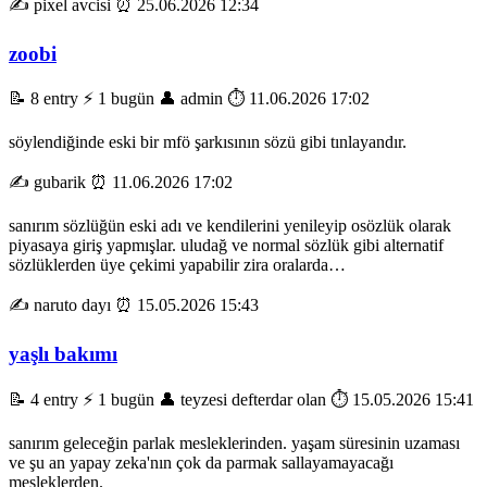
✍️ pixel avcisi
⏰ 25.06.2026 12:34
zoobi
📝 8 entry
⚡ 1 bugün
👤 admin
⏱️ 11.06.2026 17:02
söylendiğinde eski bir mfö şarkısının sözü gibi tınlayandır.
✍️ gubarik
⏰ 11.06.2026 17:02
sanırım sözlüğün eski adı ve kendilerini yenileyip osözlük olarak
piyasaya giriş yapmışlar. uludağ ve normal sözlük gibi alternatif
sözlüklerden üye çekimi yapabilir zira oralarda…
✍️ naruto dayı
⏰ 15.05.2026 15:43
yaşlı bakımı
📝 4 entry
⚡ 1 bugün
👤 teyzesi defterdar olan
⏱️ 15.05.2026 15:41
sanırım geleceğin parlak mesleklerinden. yaşam süresinin uzaması
ve şu an yapay zeka'nın çok da parmak sallayamayacağı
mesleklerden.