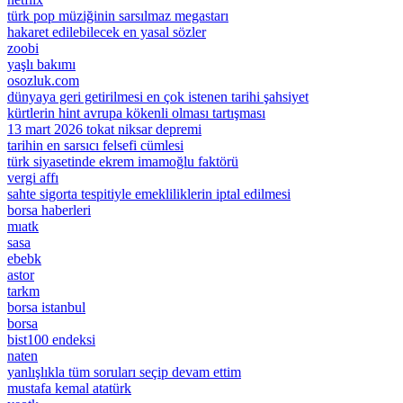
türk pop müziğinin sarsılmaz megastarı
hakaret edilebilecek en yasal sözler
zoobi
yaşlı bakımı
osozluk.com
dünyaya geri getirilmesi en çok istenen tarihi şahsiyet
kürtlerin hint avrupa kökenli olması tartışması
13 mart 2026 tokat niksar depremi
tarihin en sarsıcı felsefi cümlesi
türk siyasetinde ekrem imamoğlu faktörü
vergi affı
sahte sigorta tespitiyle emekliliklerin iptal edilmesi
borsa haberleri
mıatk
sasa
ebebk
astor
tarkm
borsa istanbul
borsa
bist100 endeksi
naten
yanlışlıkla tüm soruları seçip devam ettim
mustafa kemal atatürk