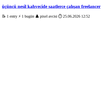
üçüncü nesil kahvecide saatlerce çalışan freelancer
📝 1 entry
⚡ 1 bugün
👤 pixel avcisi
⏱️ 25.06.2026 12:52