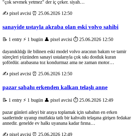
"çok sevmek yetmez" der iç çeker. siyah…
✍️ pixel avcisi
⏰ 25.06.2026 12:50
sanayide ustayla akraba olan eski volvo sahibi
📝 1 entry
⚡ 1 bugün
👤 pixel avcisi
⏱️ 25.06.2026 12:50
dayanıklılığı ile bilinen eski model volvo aracının bakım ve tamir
süreçleri yüzünden sanayi ustalarıyla çok sıkı dostluk kuran
şofördür. arabasına toz kondurmaz ama ne zaman motor…
✍️ pixel avcisi
⏰ 25.06.2026 12:50
pazar sabahı erkenden kalkan telaşlı anne
📝 1 entry
⚡ 1 bugün
👤 pixel avcisi
⏱️ 25.06.2026 12:49
pazar günleri aileyi bir araya toplamak için sabahın en erken
saatlerinde uyanıp mutfakta tatlı bir kahvaltı telaşına girişen fedakar
annedir. genelde ev halkı uyanana kadar fırına…
✍️ pixel avcisi
⏰ 25.06.2026 12:49