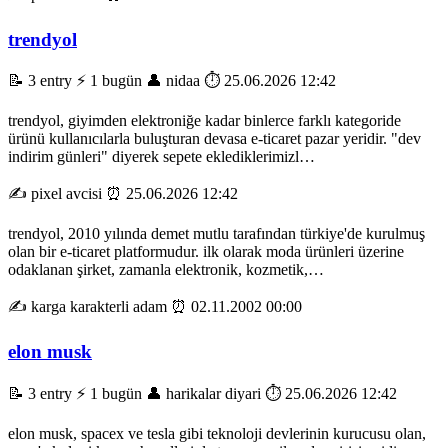
trendyol
📝 3 entry
⚡ 1 bugün
👤 nidaa
⏱️ 25.06.2026 12:42
trendyol, giyimden elektroniğe kadar binlerce farklı kategoride
ürünü kullanıcılarla buluşturan devasa e-ticaret pazar yeridir. "dev
indirim günleri" diyerek sepete eklediklerimizl…
✍️ pixel avcisi
⏰ 25.06.2026 12:42
trendyol, 2010 yılında demet mutlu tarafından türkiye'de kurulmuş
olan bir e-ticaret platformudur. ilk olarak moda ürünleri üzerine
odaklanan şirket, zamanla elektronik, kozmetik,…
✍️ karga karakterli adam
⏰ 02.11.2002 00:00
elon musk
📝 3 entry
⚡ 1 bugün
👤 harikalar diyari
⏱️ 25.06.2026 12:42
elon musk, spacex ve tesla gibi teknoloji devlerinin kurucusu olan,