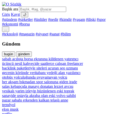
Başlık ara
Giriş
Kayıt
🌙
#gündem
#şirketler
#ünlüler
#nedir
#kimdir
#yaşam
#ilişki
#spor
#ekonomi
#borsa
...
#teknoloji
#magazin
#siyaset
#sanat
#bilim
Gündem
bugün
gündem
sabah açılışta borsa ekranına kilitlenen yatırımcı
üçüncü nesil kahvecide saatlerce çalışan freelancer
backlink paketleriyle siteleri uçuran seo uzmanı
gecenin köründe veritabanı yedeği alan yazılımcı
otobüs yolculuğunda uyuyamayan yolcu
her akşam bıkmadan spor salonuna giden irade
salaş kebapçıda masayı donatan lezzet avcısı
vesikalı yarim izleyip hüzünlenen eski toprak
sanayide ustayla akraba olan eski volvo sahibi
pazar sabahı erkenden kalkan telaşlı anne
trendyol
elon musk
netflix