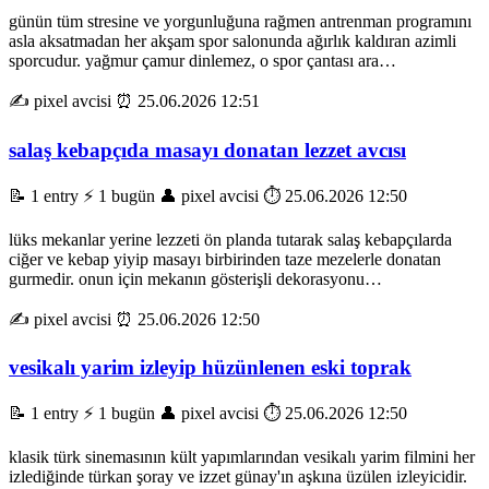
günün tüm stresine ve yorgunluğuna rağmen antrenman programını
asla aksatmadan her akşam spor salonunda ağırlık kaldıran azimli
sporcudur. yağmur çamur dinlemez, o spor çantası ara…
✍️ pixel avcisi
⏰ 25.06.2026 12:51
salaş kebapçıda masayı donatan lezzet avcısı
📝 1 entry
⚡ 1 bugün
👤 pixel avcisi
⏱️ 25.06.2026 12:50
lüks mekanlar yerine lezzeti ön planda tutarak salaş kebapçılarda
ciğer ve kebap yiyip masayı birbirinden taze mezelerle donatan
gurmedir. onun için mekanın gösterişli dekorasyonu…
✍️ pixel avcisi
⏰ 25.06.2026 12:50
vesikalı yarim izleyip hüzünlenen eski toprak
📝 1 entry
⚡ 1 bugün
👤 pixel avcisi
⏱️ 25.06.2026 12:50
klasik türk sinemasının kült yapımlarından vesikalı yarim filmini her
izlediğinde türkan şoray ve izzet günay'ın aşkına üzülen izleyicidir.