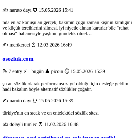
✍️ naruto dayı
⏰ 15.05.2026 15:41
nda en az konuşulan gerçek, bakımın çoğu zaman kişinin kimliğini
ve küçük tercihlerini silmesi. iyi niyetle alınan kararlar bile "rahat
olması" bahanesiyle yaşlının gündelik ritüel…
✍️ mertkereci
⏰ 12.03.2026 16:49
osozluk.com
📝 7 entry
⚡ 1 bugün
👤 picoin
⏱️ 15.05.2026 15:39
şu an sözlük olarak performansı zayıf olduğu için desteğe geldim.
hadi bakalım böyle alternatif sözlükler çoğalır.
✍️ naruto dayı
⏰ 15.05.2026 15:39
türkiye'nin en sıcak ve en entelektüel sözlük sitesi
✍️ dolayli tumlec
⏰ 11.02.2026 16:48