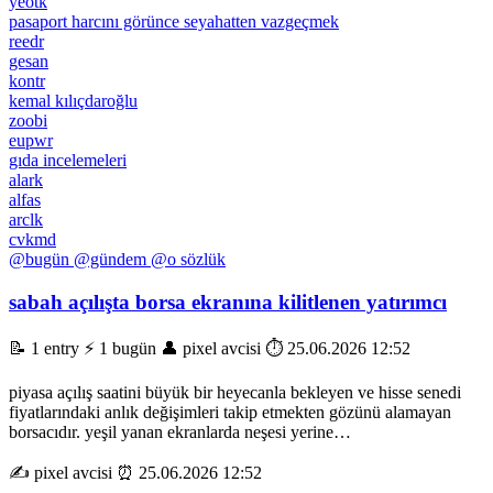
yeotk
pasaport harcını görünce seyahatten vazgeçmek
reedr
gesan
kontr
kemal kılıçdaroğlu
zoobi
eupwr
gıda incelemeleri
alark
alfas
arclk
cvkmd
@bugün
@gündem
@o sözlük
sabah açılışta borsa ekranına kilitlenen yatırımcı
📝 1 entry
⚡ 1 bugün
👤 pixel avcisi
⏱️ 25.06.2026 12:52
piyasa açılış saatini büyük bir heyecanla bekleyen ve hisse senedi
fiyatlarındaki anlık değişimleri takip etmekten gözünü alamayan
borsacıdır. yeşil yanan ekranlarda neşesi yerine…
✍️ pixel avcisi
⏰ 25.06.2026 12:52