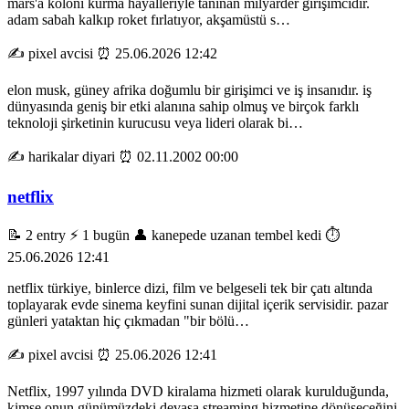
mars'a koloni kurma hayalleriyle tanınan milyarder girişimcidir.
adam sabah kalkıp roket fırlatıyor, akşamüstü s…
✍️ pixel avcisi
⏰ 25.06.2026 12:42
elon musk, güney afrika doğumlu bir girişimci ve iş insanıdır. iş
dünyasında geniş bir etki alanına sahip olmuş ve birçok farklı
teknoloji şirketinin kurucusu veya lideri olarak bi…
✍️ harikalar diyari
⏰ 02.11.2002 00:00
netflix
📝 2 entry
⚡ 1 bugün
👤 kanepede uzanan tembel kedi
⏱️
25.06.2026 12:41
netflix türkiye, binlerce dizi, film ve belgeseli tek bir çatı altında
toplayarak evde sinema keyfini sunan dijital içerik servisidir. pazar
günleri yataktan hiç çıkmadan "bir bölü…
✍️ pixel avcisi
⏰ 25.06.2026 12:41
Netflix, 1997 yılında DVD kiralama hizmeti olarak kurulduğunda,
kimse onun günümüzdeki devasa streaming hizmetine dönüşeceğini