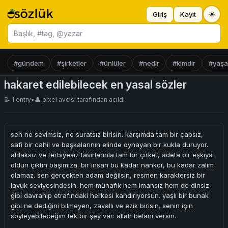
☀
Giriş
Kayıt
Başlık ara
#gündem
#şirketler
#ünlüler
#nedir
#kimdir
#yaş
hakaret edilebilecek en yasal sözler
📝 1 entry
•
👤
pixel avcisi
tarafından açıldı
sen ne sevimsiz, ne suratsız birisin. karşımda tam bir çapsız,
safi bir cahil ve başkalarının elinde oynayan bir kukla duruyor.
ahlaksız ve terbiyesiz tavırlarınla tam bir çirkef, adeta bir eşkıya
oldun çıktın başımıza. bir insan bu kadar nankör, bu kadar zalim
olamaz. sen gerçekten adam değilsin, resmen karaktersiz bir
lavuk seviyesindesin. hem münafık hem imansız hem de dinsiz
gibi davranıp etrafındaki herkesi kandırıyorsun. yaşlı bir bunak
gibi ne dediğini bilmeyen, zavallı ve ezik birisin. senin için
söyleyebileceğim tek bir şey var: allah belanı versin.