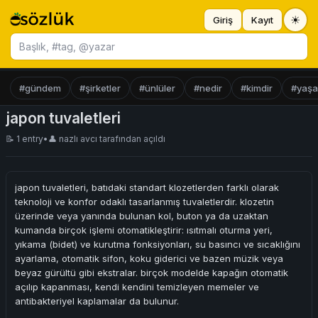
☀
Giriş
Kayıt
Başlık ara
#gündem
#şirketler
#ünlüler
#nedir
#kimdir
#yaş
japon tuvaletleri
📝 1 entry
•
👤
nazlı avcı
tarafından açıldı
japon tuvaletleri, batıdaki standart klozetlerden farklı olarak
teknoloji ve konfor odaklı tasarlanmış tuvaletlerdir. klozetin
üzerinde veya yanında bulunan kol, buton ya da uzaktan
kumanda birçok işlemi otomatikleştirir: ısıtmalı oturma yeri,
yıkama (bidet) ve kurutma fonksiyonları, su basıncı ve sıcaklığını
ayarlama, otomatik sifon, koku giderici ve bazen müzik veya
beyaz gürültü gibi ekstralar. birçok modelde kapağın otomatik
açılıp kapanması, kendi kendini temizleyen memeler ve
antibakteriyel kaplamalar da bulunur.