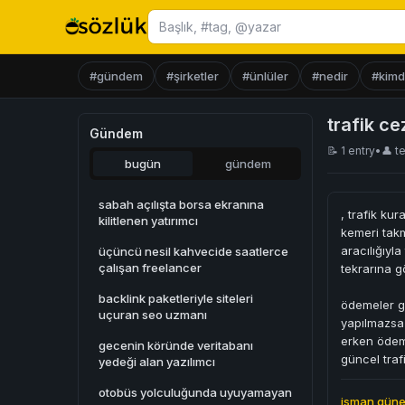
Başlık ara
#gündem
#şirketler
#ünlüler
#nedir
#kimd
trafik ce
Gündem
📝 1 entry
•
👤
t
bugün
gündem
sabah açılışta borsa ekranına
, trafik kur
kilitlenen yatırımcı
kemeri takm
aracılığıyla
üçüncü nesil kahvecide saatlerce
çalışan freelancer
tekrarına g
backlink paketleriyle siteleri
ödemeler ge
uçuran seo uzmanı
yapılmazsa 
erken ödem
gecenin köründe veritabanı
güncel traf
yedeği alan yazılımcı
otobüs yolculuğunda uyuyamayan
isman gün