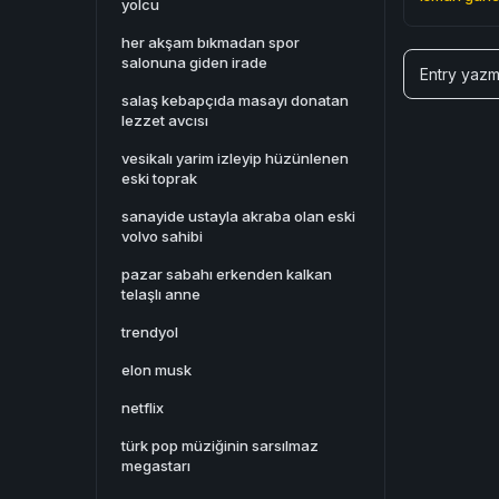
yolcu
her akşam bıkmadan spor
salonuna giden irade
Entry yazm
salaş kebapçıda masayı donatan
lezzet avcısı
vesikalı yarim izleyip hüzünlenen
eski toprak
sanayide ustayla akraba olan eski
volvo sahibi
pazar sabahı erkenden kalkan
telaşlı anne
trendyol
elon musk
netflix
türk pop müziğinin sarsılmaz
megastarı