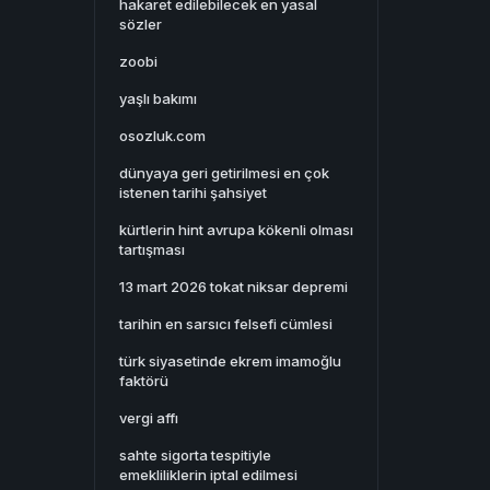
hakaret edilebilecek en yasal
sözler
zoobi
yaşlı bakımı
osozluk.com
dünyaya geri getirilmesi en çok
istenen tarihi şahsiyet
kürtlerin hint avrupa kökenli olması
tartışması
13 mart 2026 tokat niksar depremi
tarihin en sarsıcı felsefi cümlesi
türk siyasetinde ekrem imamoğlu
faktörü
vergi affı
sahte sigorta tespitiyle
emekliliklerin iptal edilmesi