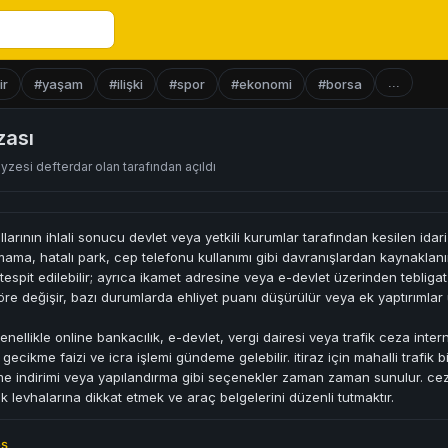
...
ir
#yaşam
#ilişki
#spor
#ekonomi
#borsa
zası
eyzesi defterdar olan
tarafından açıldı
allarının ihlali sonucu devlet veya yetkili kurumlar tarafından kesilen idari 
ama, hatalı park, cep telefonu kullanımı gibi davranışlardan kaynaklanı
 tespit edilebilir; ayrıca ikamet adresine veya e-devlet üzerinden tebligat
öre değişir, bazı durumlarda ehliyet puanı düşürülür veya ek yaptırımlar 
nellikle online bankacılık, e-devlet, vergi dairesi veya trafik ceza inter
gecikme faizi ve icra işlemi gündeme gelebilir. itiraz için mahalli trafik b
e indirimi veya yapılandırma gibi seçenekler zaman zaman sunulur. ceza
ik levhalarına dikkat etmek ve araç belgelerini düzenli tutmaktır.
eş