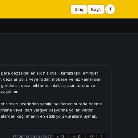
☀
Giriş
Kayıt
para cezasıdır. en sık hız ihlali, kırmızı ışık, emniyet
r. cezalar polis veya radar, mobese ve hız kameraları
 gönderilir. ceza miktarları ihlale, aracın türüne ve
uygulanır.
net siteleri üzerinden yapılır; belirlenen sürede ödeme
irimine veya idari yargıya başvurma yolları vardır,
lardan kaçınmanın en etkili yolu kurallara uymak,
🕐 20.02.2026 09:27
0
0
⋮