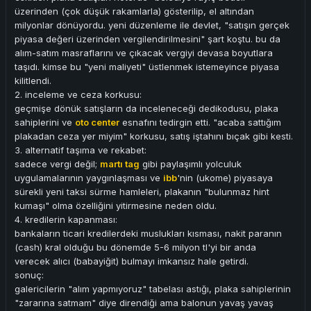
üzerinden (çok düşük rakamlarla) gösterilip, el altından
milyonlar dönüyordu. yeni düzenleme ile devlet, "satışın gerçek
piyasa değeri üzerinden vergilendirilmesini" şart koştu. bu da
alım-satım masraflarını ve çıkacak vergiyi devasa boyutlara
taşıdı. kimse bu "yeni maliyeti" üstlenmek istemeyince piyasa
kilitlendi.
2. inceleme ve ceza korkusu:
geçmişe dönük satışların da inceleneceği dedikodusu, plaka
sahiplerini ve
oto center
esnafını tedirgin etti. "acaba sattığım
plakadan ceza yer miyim" korkusu, satış iştahını bıçak gibi kesti.
3. alternatif taşıma ve rekabet:
sadece vergi değil;
martı tag
gibi paylaşımlı yolculuk
uygulamalarının yaygınlaşması ve
ibb
'nin (ukome) piyasaya
sürekli yeni taksi sürme hamleleri, plakanın "bulunmaz hint
kumaşı" olma özelliğini yitirmesine neden oldu.
4. kredilerin kapanması:
bankaların ticari kredilerdeki muslukları kısması, nakit paranın
(cash) kral olduğu bu dönemde 5-6 milyon tl'yi bir anda
verecek alıcı (babayiğit) bulmayı imkansız hale getirdi.
sonuç:
galericilerin "alım yapmıyoruz" tabelası astığı, plaka sahiplerinin
"zararına satmam" diye direndiği ama balonun yavaş yavaş