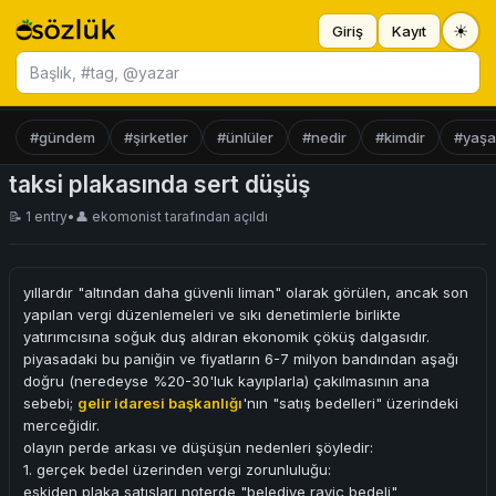
☀
Giriş
Kayıt
Başlık ara
#gündem
#şirketler
#ünlüler
#nedir
#kimdir
#yaş
taksi plakasında sert düşüş
📝 1 entry
•
👤
ekomonist
tarafından açıldı
yıllardır "altından daha güvenli liman" olarak görülen, ancak son
yapılan vergi düzenlemeleri ve sıkı denetimlerle birlikte
yatırımcısına soğuk duş aldıran ekonomik çöküş dalgasıdır.
piyasadaki bu paniğin ve fiyatların 6-7 milyon bandından aşağı
doğru (neredeyse %20-30'luk kayıplarla) çakılmasının ana
sebebi;
gelir idaresi başkanlığı
'nın "satış bedelleri" üzerindeki
merceğidir.
olayın perde arkası ve düşüşün nedenleri şöyledir:
1. gerçek bedel üzerinden vergi zorunluluğu:
eskiden plaka satışları noterde "belediye rayiç bedeli"