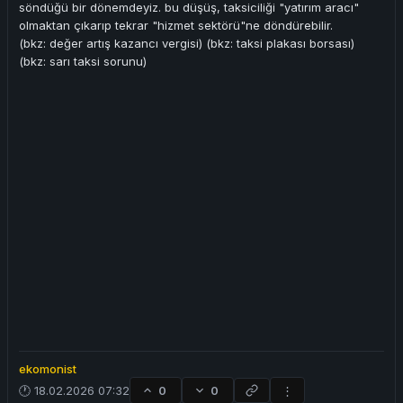
söndüğü bir dönemdeyiz. bu düşüş, taksiciliği "yatırım aracı"
olmaktan çıkarıp tekrar "hizmet sektörü"ne döndürebilir.
(bkz: değer artış kazancı vergisi) (bkz: taksi plakası borsası)
(bkz: sarı taksi sorunu)
ekomonist
🕐 18.02.2026 07:32
0
0
⋮