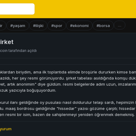
...
ir
#yaşam
#ilişki
#spor
#ekonomi
#borsa
irket
icoin
tarafından açıldı
klardan biriydim, ama ilk toplantıda elimde broşürle dururken kimse ba
zıldı, her şey resmi görünüyordu. şirket tabelası asıldığında komşu dük
et, artık anonimim" diye güldüm. resmi belgelerde adım uzun, imzalarım
bozuk yazıcıyla boğuşuyordum.
l kurul ilanı geldiğinde oy pusulası nasıl doldurulur telaşı sardı, hepimi
. maaş bordrosu geldiğinde "hissedar" yazısı gözüme çarptı; hissedar o
n resmi bir isim, bazen de sahiplenmeyi yeniden öğrenmek demekmiş.
uyurum