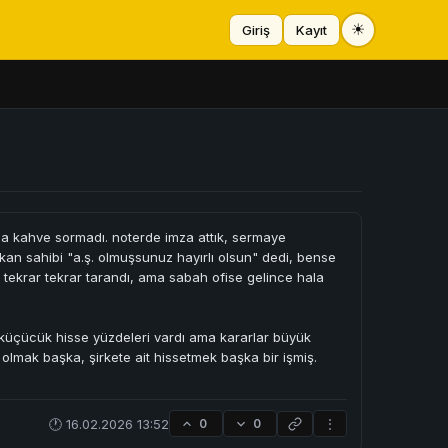
☀
Giriş
Kayıt
na kahve sormadı. noterde imza attık, sermaye
kan sahibi "a.ş. olmuşsunuz hayırlı olsun" dedi, bense
 tekrar tekrar tarandı, ama sabah ofise gelince hala
zin küçücük hisse yüzdeleri vardı ama kararlar büyük
lmak başka, şirkete ait hissetmek başka bir işmiş.
🕐 16.02.2026 13:52
0
0
⋮