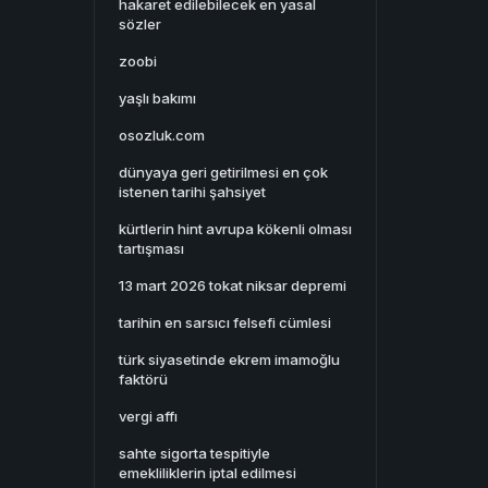
hakaret edilebilecek en yasal
sözler
zoobi
yaşlı bakımı
osozluk.com
dünyaya geri getirilmesi en çok
istenen tarihi şahsiyet
kürtlerin hint avrupa kökenli olması
tartışması
13 mart 2026 tokat niksar depremi
tarihin en sarsıcı felsefi cümlesi
türk siyasetinde ekrem imamoğlu
faktörü
vergi affı
sahte sigorta tespitiyle
emekliliklerin iptal edilmesi