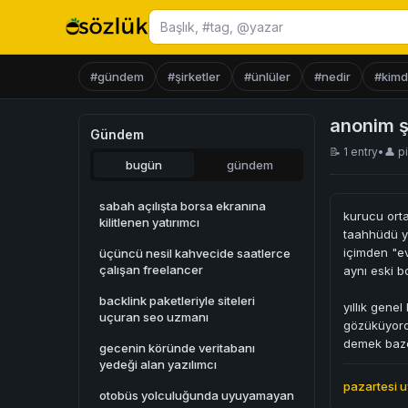
Başlık ara
#gündem
#şirketler
#ünlüler
#nedir
#kimd
anonim ş
Gündem
📝 1 entry
•
👤
p
bugün
gündem
sabah açılışta borsa ekranına
kurucu orta
kilitlenen yatırımcı
taahhüdü ya
içimden "ev
üçüncü nesil kahvecide saatlerce
çalışan freelancer
aynı eski 
backlink paketleriyle siteleri
yıllık gene
uçuran seo uzmanı
gözüküyordu
demek baze
gecenin köründe veritabanı
yedeği alan yazılımcı
pazartesi 
otobüs yolculuğunda uyuyamayan