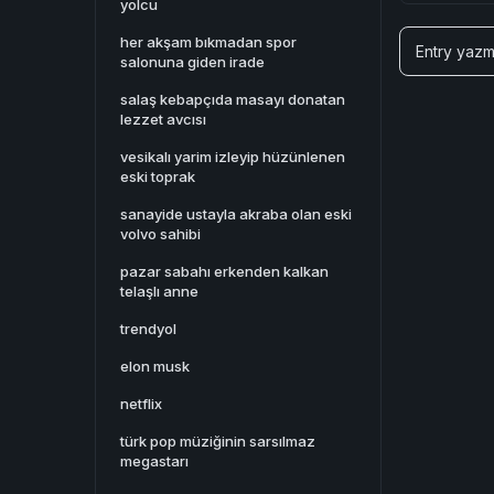
yolcu
her akşam bıkmadan spor
Entry yazm
salonuna giden irade
salaş kebapçıda masayı donatan
lezzet avcısı
vesikalı yarim izleyip hüzünlenen
eski toprak
sanayide ustayla akraba olan eski
volvo sahibi
pazar sabahı erkenden kalkan
telaşlı anne
trendyol
elon musk
netflix
türk pop müziğinin sarsılmaz
megastarı