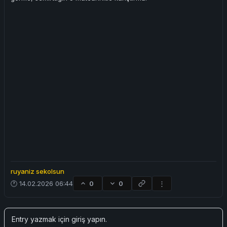
ruyaniz sekolsun
🕐 14.02.2026 06:44
0
0
⋮
Entry yazmak için
giriş yapın
.