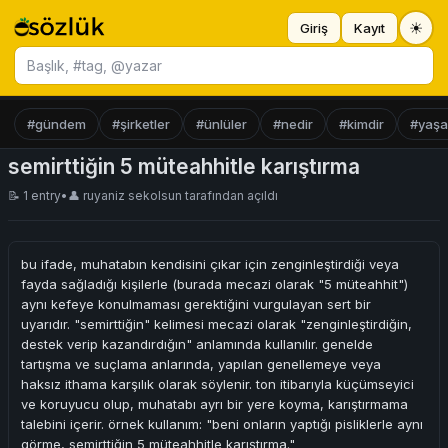
☀
Giriş
Kayıt
Başlık ara
#gündem
#şirketler
#ünlüler
#nedir
#kimdir
#yaş
semirttiğin 5 müteahhitle karıştırma
📝 1 entry
•
👤
ruyaniz sekolsun
tarafından açıldı
bu ifade, muhatabın kendisini çıkar için zenginleştirdiği veya
fayda sağladığı kişilerle (burada mecazi olarak "5 müteahhit")
aynı kefeye konulmaması gerektiğini vurgulayan sert bir
uyarıdır. "semirttiğin" kelimesi mecazi olarak "zenginleştirdiğin,
destek verip kazandırdığın" anlamında kullanılır. genelde
tartışma ve suçlama anlarında, yapılan genellemeye veya
haksız ithama karşılık olarak söylenir. ton itibarıyla küçümseyici
ve koruyucu olup, muhatabı ayrı bir yere koyma, karıştırmama
talebini içerir. örnek kullanım: "beni onların yaptığı pisliklerle aynı
görme, semirttiğin 5 müteahhitle karıştırma."