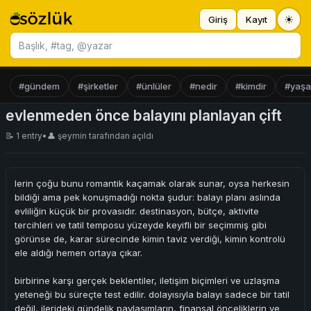
☀
Giriş
Kayıt
Başlık ara
#gündem
#şirketler
#ünlüler
#nedir
#kimdir
#yaş
evlenmeden önce balayını planlayan çift
📝 1 entry
•
👤
şeymin
tarafından açıldı
lerin çoğu bunu romantik kaçamak olarak sunar, oysa herkesin
bildiği ama pek konuşmadığı nokta şudur: balayı planı aslında
evliliğin küçük bir provasıdır. destinasyon, bütçe, aktivite
tercihleri ve tatil temposu yüzeyde keyifli bir seçimmiş gibi
görünse de, karar sürecinde kimin taviz verdiği, kimin kontrolü
ele aldığı hemen ortaya çıkar.
birbirine karşı gerçek beklentiler, iletişim biçimleri ve uzlaşma
yeteneği bu süreçte test edilir. dolayısıyla balayı sadece bir tatil
değil, ilerideki gündelik paylaşımların, finansal önceliklerin ve