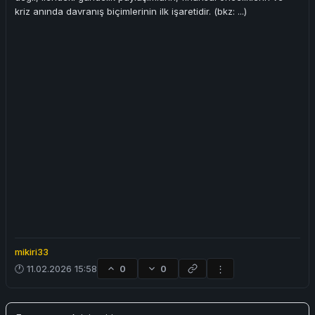
kriz anında davranış biçimlerinin ilk işaretidir. (bkz: ...)
mikiri33
🕐 11.02.2026 15:58
0
0
⋮