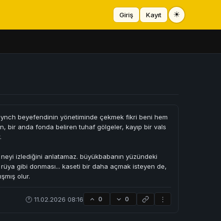
☀
Giriş
Kayıt
i lynch beyefendinin yönetiminde çekmek fikri beni hem
 bir anda fonda beliren tuhaf gölgeler, kayıp bir vals
.
 neyi izlediğini anlatamaz. büyükbabanın yüzündeki
 rüya gibi donması... kaseti bir daha açmak isteyen de,
şmış olur.
🕐 11.02.2026 08:16
0
0
⋮