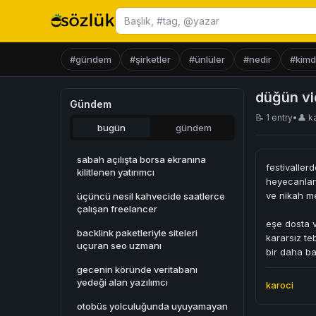
Başlık ara
#gündem
#şirketler
#ünlüler
#nedir
#kimd
düğün vi
Gündem
📝 1 entry
•
👤
k
bugün
gündem
sabah açılışta borsa ekranına
festivaller
kilitlenen yatırımcı
heyecanland
ve nikah me
üçüncü nesil kahvecide saatlerce
çalışan freelancer
eşe dosta v
backlink paketleriyle siteleri
kararsız te
uçuran seo uzmanı
bir daha ba
gecenin köründe veritabanı
yedeği alan yazılımcı
karoci
otobüs yolculuğunda uyuyamayan