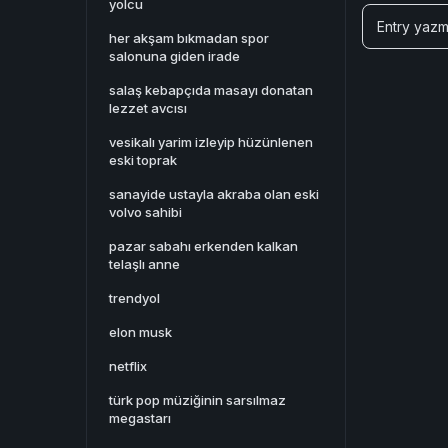
yolcu
Entry yazm
her akşam bıkmadan spor
salonuna giden irade
salaş kebapçıda masayı donatan
lezzet avcısı
vesikalı yarim izleyip hüzünlenen
eski toprak
sanayide ustayla akraba olan eski
volvo sahibi
pazar sabahı erkenden kalkan
telaşlı anne
trendyol
elon musk
netflix
türk pop müziğinin sarsılmaz
megastarı