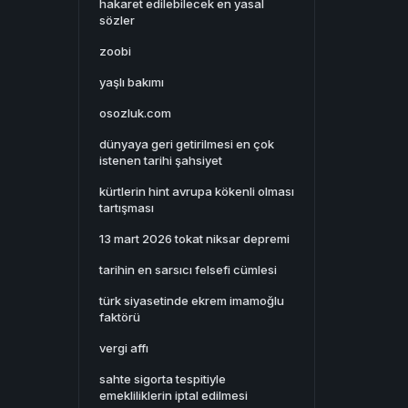
hakaret edilebilecek en yasal
sözler
zoobi
yaşlı bakımı
osozluk.com
dünyaya geri getirilmesi en çok
istenen tarihi şahsiyet
kürtlerin hint avrupa kökenli olması
tartışması
13 mart 2026 tokat niksar depremi
tarihin en sarsıcı felsefi cümlesi
türk siyasetinde ekrem imamoğlu
faktörü
vergi affı
sahte sigorta tespitiyle
emekliliklerin iptal edilmesi