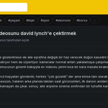
...
ir
#yaşam
#ilişki
#spor
#ekonomi
#borsa
deosunu david lynch'e çektirmek
aroci
tarafından açıldı
de gösterilmese de aile eşrafına değişik bir haz verecek düğün kasedin
ırıyor hem de ürpertiyor. kameralar normal anları yakalamaya çalışırken,
murunun gizemli bakışıyla ev videosu yerini kısa bir kara masala bırakır
cd kopyaları gönderilir, herkes "çok güzeldi" der ama kimse tam olarak
bessüm, halanın arka planda takılan saat görünümleri, ilk dansın aniden
kamayan da çıkar. sonuç: aile arşivine sinema sınıfından bir tuhaflık karı