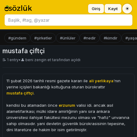
☀
Giriş
Kayıt
Başlık ara
#gündem
#şirketler
#ünlüler
#nedir
#kimdir
#yaş
mustafa çiftçi
📝 1 entry
•
👤
beni zengin et
tarafından açıldı
11 şubat 2026 tarihli resmi gazete kararı ile
ali yerlikaya
'nın
yerine içişleri bakanlığı koltuğuna oturan bürokrattır
mustafa çiftçi
.
kendisi bu atamadan önce
erzurum
valisi idi. ancak asıl
alametifarikası; mülki idare amirliğinin yanı sıra ankara
üniversitesi ilahiyat fakültesi mezunu olması ve "hafız" unvanına
sahip olmasıdır. yani devletin güvenlik bürokrasisinin tepesine,
dini litaretüre de hakim bir isim getirilmiştir.