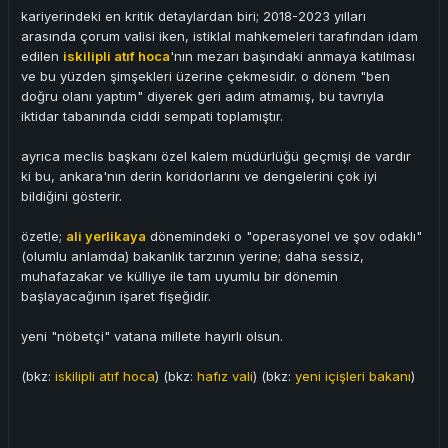
kariyerindeki en kritik detaylardan biri; 2018-2023 yılları
arasında çorum valisi iken, istiklal mahkemeleri tarafından idam
edilen
iskilipli atıf hoca
'nın mezarı başındaki anmaya katılması
ve bu yüzden şimşekleri üzerine çekmesidir. o dönem "ben
doğru olanı yaptım" diyerek geri adım atmamış, bu tavrıyla
iktidar tabanında ciddi sempati toplamıştır.
ayrıca meclis başkanı özel kalem müdürlüğü geçmişi de vardır
ki bu, ankara'nın derin koridorlarını ve dengelerini çok iyi
bildiğini gösterir.
özetle;
ali yerlikaya
dönemindeki o "operasyonel ve şov odaklı"
(olumlu anlamda) bakanlık tarzının yerine; daha sessiz,
muhafazakar ve külliye ile tam uyumlu bir dönemin
başlayacağının işaret fişeğidir.
yeni "nöbetçi" vatana millete hayırlı olsun.
(bkz:
iskilipli atıf hoca
) (bkz:
hafız vali
) (bkz:
yeni içişleri bakanı
)