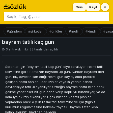
☀
Giriş
Kayıt
Başlık ara
#gündem
#şirketler
#ünlüler
#nedir
#kimdir
#yaş
bayram tatili kaç gün
📝 3 entry
•
👤
mikiri33
tarafından açıldı
Soranlar için “bayram tatili kaç gün” diye soruluyor; resmi tatil
takvimine göre Ramazan Bayramı üç gün, Kurban Bayramı dört
gün. Bu, devletin ilan ettiği resmi gün sayısı, ama pratikte
çakışan hafta sonları, idari izinler veya iş yerinin esnek
davranışıyla tatil uzayabiliyor. Örneğin bayram hafta içine denk
gelirse yöneticiler bir gün daha verip köprüyü kurabiliyor, ya da
kamuya ek izin çıkabiliyor. Uçak biletleri ve tatil planları
yapmadan önce o yılın resmi tatil takvimine ve çalıştığınız
kurumun uygulamasına bakmak faydalı. Bayram zaten kısa,
kalan işlerinizi şimdiden halledin.