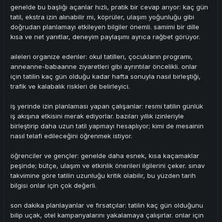
genelde bu başlığı açanlar hızlı, pratik bir cevap arıyor: kaç gün
tatil, ekstra izin alınabilir mi, köprüler, ulaşım yoğunluğu gibi
doğrudan planlamayı etkileyen bilgiler önemli. samimi bir dille
kısa ve net yanıtlar, deneyim paylaşımı ayrıca rağbet görüyor.
aileleri organize edenler: okul tatilleri, çocukların programı,
anneanne-babaanne ziyaretleri gibi ayrıntılar öncelikli. onlar
için tatilin kaç gün olduğu kadar hafta sonuyla nasıl birleştiği,
trafik ve kalabalık riskleri de belirleyici.
iş yerinde izin planlaması yapan çalışanlar: resmi tatilin günlük
iş akışına etkisini merak ediyorlar. bazıları yıllık izinleriyle
birleştirip daha uzun tatil yapmayı hesaplıyor; kimi de mesainin
nasıl telafi edileceğini öğrenmek istiyor.
öğrenciler ve gençler: genelde daha esnek, kısa kaçamaklar
peşinde; bütçe, ulaşım ve etkinlik önerileri ilgilerini çeker. sınav
takvimine göre tatilin uzunluğu kritik olabilir, bu yüzden tarih
bilgisi onlar için çok değerli.
son dakika planlayanlar ve fırsatçılar: tatilin kaç gün olduğunu
bilip uçak, otel kampanyalarını yakalamaya çalışırlar. onlar için