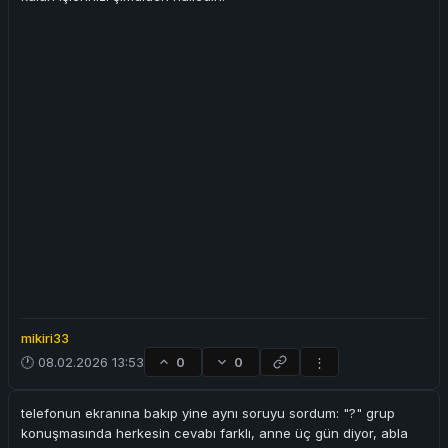
mikiri33
🕐 08.02.2026 13:53
0
0
⋮
telefonun ekranına bakıp yine aynı soruyu sordum: "?" grup
konuşmasında herkesin cevabı farklı, anne üç gün diyor, abla