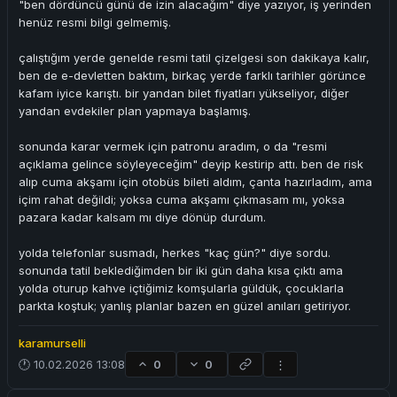
"ben dördüncü günü de izin alacağım" diye yazıyor, iş yerinden
henüz resmi bilgi gelmemiş.
çalıştığım yerde genelde resmi tatil çizelgesi son dakikaya kalır,
ben de e-devletten baktım, birkaç yerde farklı tarihler görünce
kafam iyice karıştı. bir yandan bilet fiyatları yükseliyor, diğer
yandan evdekiler plan yapmaya başlamış.
sonunda karar vermek için patronu aradım, o da "resmi
açıklama gelince söyleyeceğim" deyip kestirip attı. ben de risk
alıp cuma akşamı için otobüs bileti aldım, çanta hazırladım, ama
içim rahat değildi; yoksa cuma akşamı çıkmasam mı, yoksa
pazara kadar kalsam mı diye dönüp durdum.
yolda telefonlar susmadı, herkes "kaç gün?" diye sordu.
sonunda tatil beklediğimden bir iki gün daha kısa çıktı ama
yolda oturup kahve içtiğimiz komşularla güldük, çocuklarla
parkta koştuk; yanlış planlar bazen en güzel anıları getiriyor.
karamurselli
🕐 10.02.2026 13:08
0
0
⋮