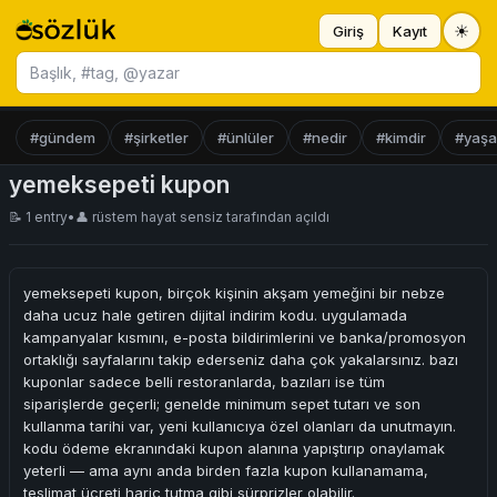
☀
Giriş
Kayıt
Başlık ara
#gündem
#şirketler
#ünlüler
#nedir
#kimdir
#yaş
yemeksepeti kupon
📝 1 entry
•
👤
rüstem hayat sensiz
tarafından açıldı
yemeksepeti kupon, birçok kişinin akşam yemeğini bir nebze
daha ucuz hale getiren dijital indirim kodu. uygulamada
kampanyalar kısmını, e-posta bildirimlerini ve banka/promosyon
ortaklığı sayfalarını takip ederseniz daha çok yakalarsınız. bazı
kuponlar sadece belli restoranlarda, bazıları ise tüm
siparişlerde geçerli; genelde minimum sepet tutarı ve son
kullanma tarihi var, yeni kullanıcıya özel olanları da unutmayın.
kodu ödeme ekranındaki kupon alanına yapıştırıp onaylamak
yeterli — ama aynı anda birden fazla kupon kullanamama,
teslimat ücreti hariç tutma gibi sürprizler olabilir.