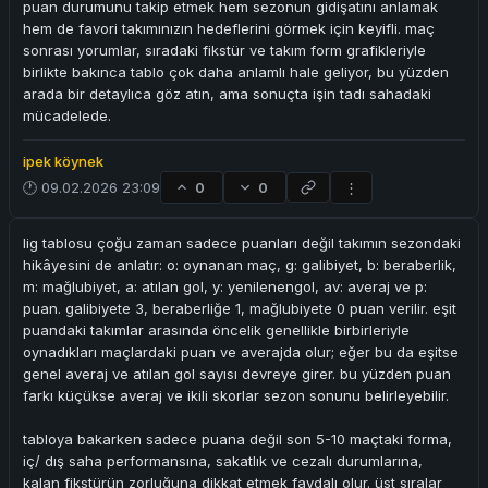
puan durumunu takip etmek hem sezonun gidişatını anlamak
hem de favori takımınızın hedeflerini görmek için keyifli. maç
sonrası yorumlar, sıradaki fikstür ve takım form grafikleriyle
birlikte bakınca tablo çok daha anlamlı hale geliyor, bu yüzden
arada bir detaylıca göz atın, ama sonuçta işin tadı sahadaki
mücadelede.
ipek köynek
🕐 09.02.2026 23:09
0
0
⋮
lig tablosu çoğu zaman sadece puanları değil takımın sezondaki
hikâyesini de anlatır: o: oynanan maç, g: galibiyet, b: beraberlik,
m: mağlubiyet, a: atılan gol, y: yenilenengol, av: averaj ve p:
puan. galibiyete 3, beraberliğe 1, mağlubiyete 0 puan verilir. eşit
puandaki takımlar arasında öncelik genellikle birbirleriyle
oynadıkları maçlardaki puan ve averajda olur; eğer bu da eşitse
genel averaj ve atılan gol sayısı devreye girer. bu yüzden puan
farkı küçükse averaj ve ikili skorlar sezon sonunu belirleyebilir.
tabloya bakarken sadece puana değil son 5-10 maçtaki forma,
iç/ dış saha performansına, sakatlık ve cezalı durumlarına,
kalan fikstürün zorluğuna dikkat etmek faydalı olur. üst sıralar