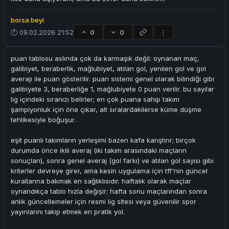
borsa beyi
🕐 09.02.2026 21:52
0
0
⋮
puan tablosu aslında çok da karmaşık değil: oynanan maç,
galibiyet, beraberlik, mağlubiyet, atılan gol, yenilen gol ve gol
averajı ile puan gösterilir. puan sistemi genel olarak bilindiği gibi
galibiyete 3, beraberliğe 1, mağlubiyete 0 puan verilir. bu sayılar
lig içindeki sıranızı belirler; en çok puana sahip takım
şampiyonluk için öne çıkar, alt sıralardakilerse küme düşme
tehlikesiyle boğuşur.
eşit puanlı takımların yerleşimi bazen kafa karıştırır; birçok
durumda önce ikili averaj (iki takım arasındaki maçların
sonuçları), sonra genel averaj (gol farkı) ve atılan gol sayısı gibi
kriterler devreye girer, ama kesin uygulama için tff'nin güncel
kurallarına bakmak en sağlıklısıdır. haftalık olarak maçlar
oynandıkça tablo hızla değişir; hafta sonu maçlarından sonra
anlık güncellemeler için resmi lig sitesi veya güvenilir spor
yayınlarını takip etmek en pratik yol.