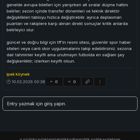
genelde avrupa biletleri için yarışırken alt sıralar düşme hattını
belirler; sezon içinde transfer dönemleri ve teknik direktör
değişiklikleri tabloyu hızlıca değiştirebilir. ayrıca deplasman
puanları ve rakiplere karşı alınan direkt sonuçlar kritik anlarda
belirleyici olur.
güncel ve doğru bilgi için tff'in resmi sitesi, güvenilir spor haber
siteleri veya canlı skor uygulamalarını takip edebilirsiniz. sezona
dair tahminler keyifli ama unutmayın futbolda en sağlam şey
değişkenliktir; izlerken keyifli olsun.
ipek köynek
🕐 10.02.2026 00:38
0
0
⋮
Entry yazmak için
giriş yapın
.
o sözlük
çaylaklar
istatistik
kodlar
gizlilik politikası
iletişim