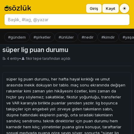
☀
Giriş
Kayıt
Başlık ara
#gündem
#şirketler
#ünlüler
#nedir
#kimdir
#yaş
süper lig puan durumu
📝 4 entry
•
👤
fikir tepe
tarafından açıldı
süper lig puan durumu, her hafta hayal kırıklığı ve umut
arasında mekik dokuyan bir tablo. maç sonu ekranında değişen
rakamlar kimi zaman yılın hikâyesini özetler, kimi zaman da
hiçbir şey söylemez; sakatlıklar, fikstür yoğunluğu, transferler
ve VAR kararıyla birlikte puanlar yeniden yazılır. lig boyunca
takipçiler için engebeli yol: zirveye giden takımların sabrı,
düşme hattındaki ekiplerin paniği, orta sıradaki takımların
sandviç sendromu. teknik direktörler için puan durumu hem
karnedir hem kılıç; yönetimler puana göre konuşur, taraftarlar
sosyal medyada puana göre sevip söver. sonuçta "süper lig