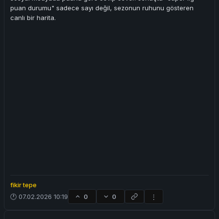
puan durumu" sadece sayı değil, sezonun ruhunu gösteren
canlı bir harita.
fikir tepe
🕐 07.02.2026 10:19
0
0
⋮