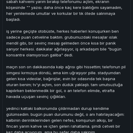
sabah kahvemi yarım bırakıp telefonumu açtım, ekranın
köşesinde "" yazısı. daha önce kaç kere baktığımı sayamadım,
her yenilemede umutlar ve korkular bir tık ötede salınmaya
başladı.
iş yerine geçişte otobüste, herkes haberleri konuşurken ben
sadece puan cetveline baktım. grubumuzdaki mesajlar ıslak
mendil gibi, bir sevinç mesajı gelmeden önce kısa bir panik
sarıyor herkesi. dakikalar ağırlaşıyor, iş arkadaşım bile "bugün
konsantre olamıyorsun galiba" dedi.
maçın son on dakikasında kalp ağrısı gibi hissettim; telefonun pil
simgesi kırmızıya döndü, ama kim uğraşıyor pille. stadyumdan
gelen kısa videolar, bağırışlar, evin bir odasında tek başına
oturan benim; tv'yi açtım, son düdük yaklaştı. tam umutsuzluğa
kapılırken beklenmedik bir gol, o an telefon elimde, etrafta
havada uçuşan sevinç çığlıkları.
yedinci kattaki balkonumda çıldırmadan durup kendime
gülümsedim. bugün puan durumunu değil, o anı hatırlayacağım:
kalbinin derinliklerinden gelen nefes, komşunun alkışı, bir
fincan yarım kahve ve içten gelen rahatlama. şimdi cetveli bir
kez daha açıyorum, ama bu sefer daha sakinim.