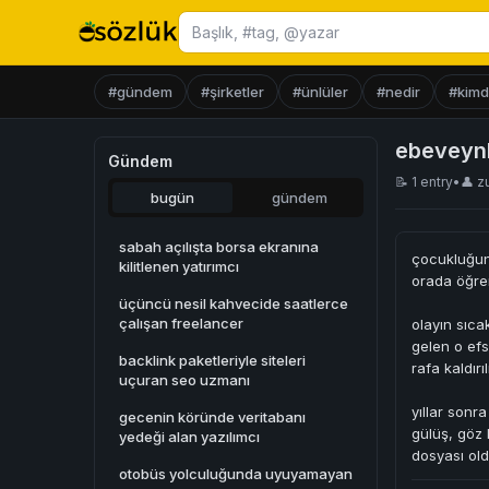
Başlık ara
#gündem
#şirketler
#ünlüler
#nedir
#kimd
ebeveynl
Gündem
📝 1 entry
•
👤
z
bugün
gündem
sabah açılışta borsa ekranına
çocukluğun 
kilitlenen yatırımcı
orada öğren
üçüncü nesil kahvecide saatlerce
çalışan freelancer
olayın sıca
gelen o ef
backlink paketleriyle siteleri
rafa kaldırılı
uçuran seo uzmanı
yıllar sonr
gecenin köründe veritabanı
gülüş, göz 
yedeği alan yazılımcı
dosyası old
otobüs yolculuğunda uyuyamayan