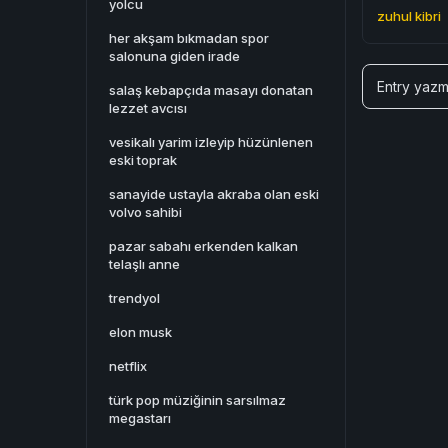
yolcu
zuhul kibri
her akşam bıkmadan spor
salonuna giden irade
Entry yazm
salaş kebapçıda masayı donatan
lezzet avcısı
vesikalı yarim izleyip hüzünlenen
eski toprak
sanayide ustayla akraba olan eski
volvo sahibi
pazar sabahı erkenden kalkan
telaşlı anne
trendyol
elon musk
netflix
türk pop müziğinin sarsılmaz
megastarı