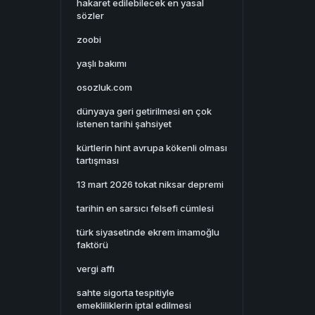
hakaret edilebilecek en yasal
sözler
zoobi
yaşlı bakımı
osozluk.com
dünyaya geri getirilmesi en çok
istenen tarihi şahsiyet
kürtlerin hint avrupa kökenli olması
tartışması
13 mart 2026 tokat niksar depremi
tarihin en sarsıcı felsefi cümlesi
türk siyasetinde ekrem imamoğlu
faktörü
vergi affı
sahte sigorta tespitiyle
emekliliklerin iptal edilmesi