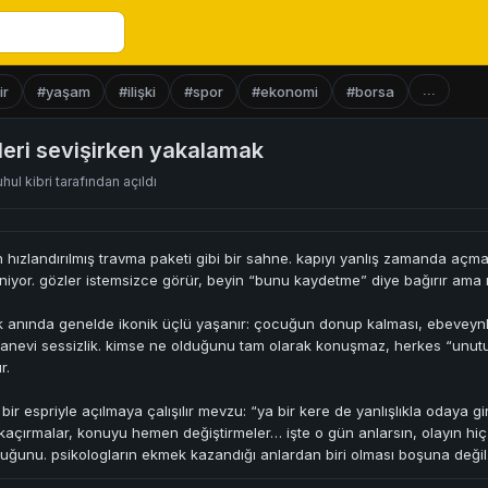
...
ir
#yaşam
#ilişki
#spor
#ekonomi
#borsa
eri sevişirken yakalamak
uhul kibri
tarafından açıldı
hızlandırılmış travma paketi gibi bir sahne. kapıyı yanlış zamanda açm
iyor. gözler istemsizce görür, beyin “bunu kaydetme” diye bağırır ama 
k anında genelde ikonik üçlü yaşanır: çocuğun donup kalması, ebeveynle
sanevi sessizlik. kimse ne olduğunu tam olarak konuşmaz, herkes “unut
r.
a bir espriyle açılmaya çalışılır mevzu: “ya bir kere de yanlışlıkla odaya 
kaçırmalar, konuyu hemen değiştirmeler… işte o gün anlarsın, olayın hiç 
uğunu. psikologların ekmek kazandığı anlardan biri olması boşuna değil