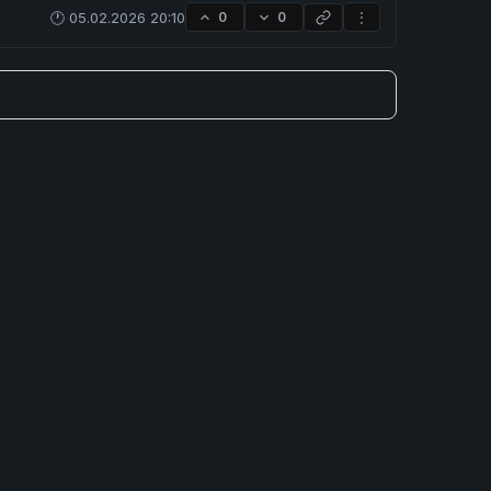
🕐 05.02.2026 20:10
0
0
⋮