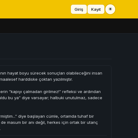
☀
Giriş
Kayıt
anın hayat boyu sürecek sonuçları olabileceğini insan
maalesef harddiske çoktan yazılmıştır.
rin “kapıyı çalmadan girilmez!” refleksi ve ardından
uldu bu ya” diye varsayar; halbuki unutulmaz, sadece
girmiştim...” diye başlayan cümle, ortamda tuhaf bir
de masum bir anı değil, herkes için ortak bir utanç
.