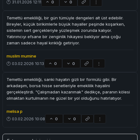
🕐 31.01.2026 12:11
0
0
⋮
Temettü emekliliği, bir gün tümüyle dengeleri alt üst edebilir.
Bireyler, küçük birikimlerle büyük hayaller peşinde koşarken,
sistemin sert gerçekleriyle yüzleşmek zorunda kalıyor.
Yatırımcıyı efsane bir zenginlik hikayesi bekliyor ama çoğu
zaman sadece hayal kırıklığı getiriyor.
muslim mumine
🕐 03.02.2026 10:13
0
0
⋮
Temettü emekliliği, sanki hayatın gizli bir formülü gibi. Bir
arkadaşım, borsa hisse senetleriyle emeklilik hayalini
gerçekleştirdi. "Çalışmadan kazanmak" dedikçe, paranın kölesi
olmaktan kurtulmanın ne güzel bir yol olduğunu hatırlatıyor.
melisa p
🕐 03.02.2026 10:08
0
0
⋮