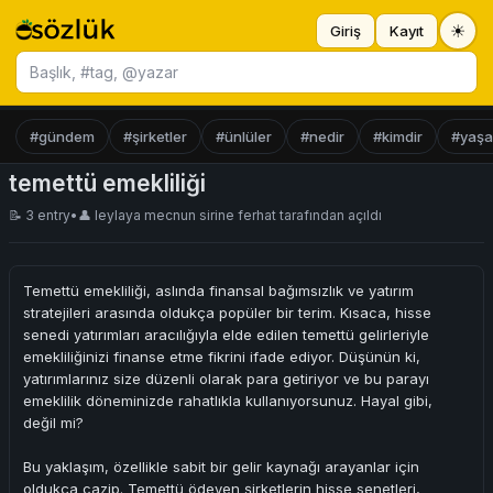
☀
Giriş
Kayıt
Başlık ara
#gündem
#şirketler
#ünlüler
#nedir
#kimdir
#yaş
temettü emekliliği
📝 3 entry
•
👤
leylaya mecnun sirine ferhat
tarafından açıldı
Temettü emekliliği, aslında finansal bağımsızlık ve yatırım
stratejileri arasında oldukça popüler bir terim. Kısaca, hisse
senedi yatırımları aracılığıyla elde edilen temettü gelirleriyle
emekliliğinizi finanse etme fikrini ifade ediyor. Düşünün ki,
yatırımlarınız size düzenli olarak para getiriyor ve bu parayı
emeklilik döneminizde rahatlıkla kullanıyorsunuz. Hayal gibi,
değil mi?
Bu yaklaşım, özellikle sabit bir gelir kaynağı arayanlar için
oldukça cazip. Temettü ödeyen şirketlerin hisse senetleri,