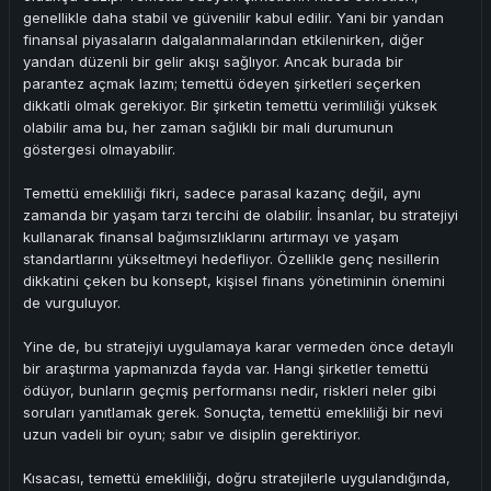
genellikle daha stabil ve güvenilir kabul edilir. Yani bir yandan
finansal piyasaların dalgalanmalarından etkilenirken, diğer
yandan düzenli bir gelir akışı sağlıyor. Ancak burada bir
parantez açmak lazım; temettü ödeyen şirketleri seçerken
dikkatli olmak gerekiyor. Bir şirketin temettü verimliliği yüksek
olabilir ama bu, her zaman sağlıklı bir mali durumunun
göstergesi olmayabilir.
Temettü emekliliği fikri, sadece parasal kazanç değil, aynı
zamanda bir yaşam tarzı tercihi de olabilir. İnsanlar, bu stratejiyi
kullanarak finansal bağımsızlıklarını artırmayı ve yaşam
standartlarını yükseltmeyi hedefliyor. Özellikle genç nesillerin
dikkatini çeken bu konsept, kişisel finans yönetiminin önemini
de vurguluyor.
Yine de, bu stratejiyi uygulamaya karar vermeden önce detaylı
bir araştırma yapmanızda fayda var. Hangi şirketler temettü
ödüyor, bunların geçmiş performansı nedir, riskleri neler gibi
soruları yanıtlamak gerek. Sonuçta, temettü emekliliği bir nevi
uzun vadeli bir oyun; sabır ve disiplin gerektiriyor.
Kısacası, temettü emekliliği, doğru stratejilerle uygulandığında,