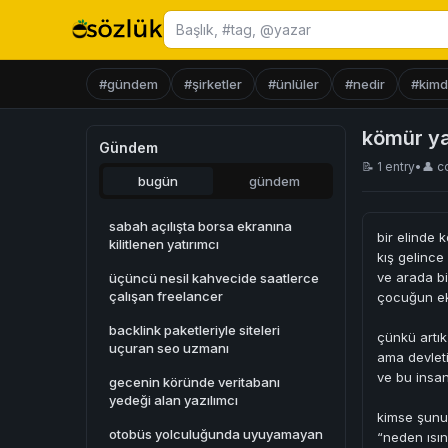
Başlık ara
#gündem
#şirketler
#ünlüler
#nedir
#kimd
kömür ya
Gündem
📝 1 entry
•
👤
c
bugün
gündem
sabah açılışta borsa ekranına
bir elinde 
kilitlenen yatırımcı
kış gelince
ve arada bi
üçüncü nesil kahvecide saatlerce
çalışan freelancer
çocuğun ekr
backlink paketleriyle siteleri
çünkü artık 
uçuran seo uzmanı
ama devletin
ve bu insa
gecenin köründe veritabanı
yedeği alan yazılımcı
kimse şunu
otobüs yolculuğunda uyuyamayan
“neden ısın