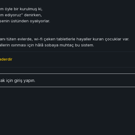
m öyle bir kurulmuş ki,
ım ediyoruz” denirken,
senin üstünden oyalıyorlar.
ı tüten evlerde, wi-fi çeken tabletlerle hayaller kuran çocuklar var.
lerin ısınması için hâlâ sobaya muhtaç bu sistem.
aderdir
ak için
giriş yapın
.