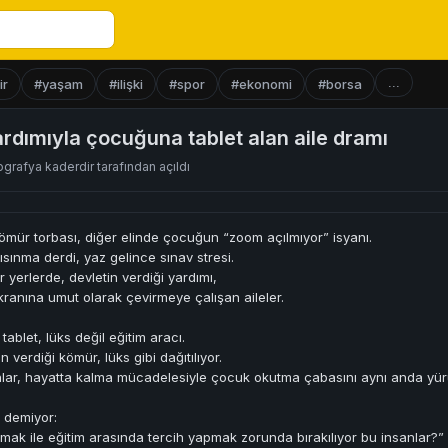
...
ir
#yaşam
#ilişki
#spor
#ekonomi
#borsa
rdımıyla çocuğuna tablet alan aile dramı
ografya kaderdir
tarafından açıldı
kömür torbası, diğer elinde çocuğun “zoom açılmıyor” isyanı.
 ısınma derdi, yaz gelince sınav stresi.
r yerlerde, devletin verdiği yardımı,
anına umut olarak çevirmeye çalışan aileler.
tablet, lüks değil eğitim aracı.
 verdiği kömür, lüks gibi dağıtılıyor.
nlar, hayatta kalma mücadelesiyle çocuk okutma çabasını aynı anda yür
 demiyor:
mak ile eğitim arasında tercih yapmak zorunda bırakılıyor bu insanlar?”