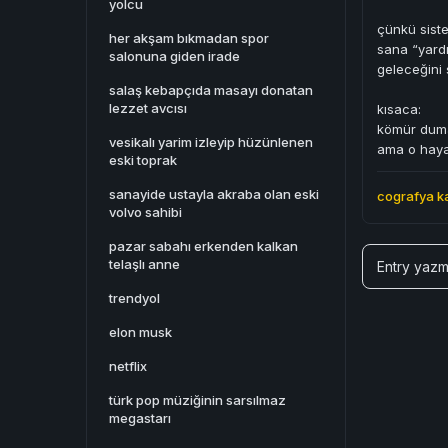
yolcu
çünkü siste
her akşam bıkmadan spor
sana “yard
salonuna giden irade
geleceğini 
salaş kebapçıda masayı donatan
lezzet avcısı
kısaca:
kömür duman
vesikalı yarim izleyip hüzünlenen
ama o hayal
eski toprak
sanayide ustayla akraba olan eski
cografya k
volvo sahibi
pazar sabahı erkenden kalkan
telaşlı anne
Entry yazm
trendyol
elon musk
netflix
türk pop müziğinin sarsılmaz
megastarı