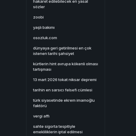
hakaret edilebilecek en yasal
sözler
zoobi
yaşlı bakımı
osozluk.com
dünyaya geri getirilmesi en çok
istenen tarihi şahsiyet
kürtlerin hint avrupa kökenli olması
tartışması
13 mart 2026 tokat niksar depremi
tarihin en sarsıcı felsefi cümlesi
türk siyasetinde ekrem imamoğlu
faktörü
vergi affı
sahte sigorta tespitiyle
emekliliklerin iptal edilmesi