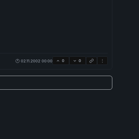
🕐 02.11.2002 00:00
0
0
⋮