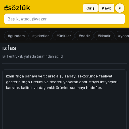
☀
Giriş
Kayıt
Başlık ara
#gündem
#şirketler
#ünlüler
#nedir
#kimdir
#yaş
ızfas
📝 1 entry
•
👤
yafeda
tarafından açıldı
izmir firça sanayi ve ticaret a.ş., sanayi sektöründe faaliyet
gösterir. fırça üretimi ve ticareti yaparak endüstriyel ihtiyaçları
karşılar. kaliteli ve dayanıklı ürünler sunmayı hedefler.