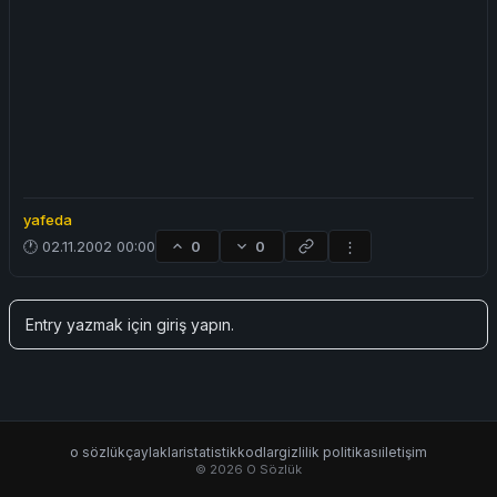
yafeda
🕐 02.11.2002 00:00
0
0
⋮
Entry yazmak için
giriş yapın
.
o sözlük
çaylaklar
istatistik
kodlar
gizlilik politikası
iletişim
© 2026 O Sözlük