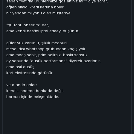
sabah “yatırım ürünlerimize göz attınız mı?” diye sorar,
öğlen simidi kredi kartına böler.
bir yandan milyonu olan müşteriye
“şu fonu öneririm” der,
ama kendi bes'ini iptal etmeyi düşünür.
güler yüz zorunlu, şıklık mecburi,
mesai dışı whatsapp grubundan kaçış yok.
ama maaş sabit, prim belirsiz, baskı sonsuz.
ay sonunda “düşük performans” diyerek azarlanır,
ama asıl düşüş,
kart ekstresinde görünür.
ve o anda anlar:
kendisi sadece bankada değil,
borcun içinde çalışmaktadır.