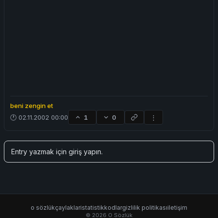
beni zengin et
🕐 02.11.2002 00:00
1
0
⋮
Entry yazmak için
giriş yapın
.
o sözlük
çaylaklar
istatistik
kodlar
gizlilik politikası
iletişim
© 2026 O Sözlük