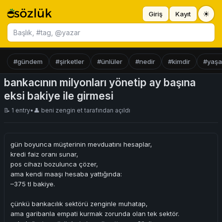
☀
Giriş
Kayıt
Başlık ara
#gündem
#şirketler
#ünlüler
#nedir
#kimdir
#yaş
bankacının milyonları yönetip ay başına
eksi bakiye ile girmesi
📝 1 entry
•
👤
beni zengin et
tarafından açıldı
gün boyunca müşterinin mevduatını hesaplar,
kredi faiz oranı sunar,
pos cihazı bozulunca çözer,
ama kendi maaşı hesaba yattığında:
–375 tl bakiye.
çünkü bankacılık sektörü zenginle muhatap,
ama garibanla empati kurmak zorunda olan tek sektör.